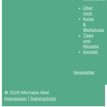
Über
mich
Kurse
&
Workshops
Tipps
und
Rezepte
Kontakt
Newsletter
© 2026 Michaela Abel
Impressum
|
Datenschutz