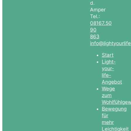
d.
Amper
Tel.:
08167.50
90
863
info@lightyourlif
Start
Light-
your-
life-
Angebot
Wege
zum
Wohlfühlgew
Bewegung
für
mehr
Leichtigkeit