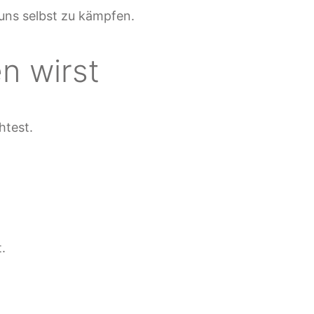
 uns selbst zu kämpfen.
n wirst
htest.
.