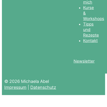
mich
Kurse
&
Workshops
Tipps
und
Rezepte
Kontakt
Newsletter
© 2026 Michaela Abel
Impressum
|
Datenschutz