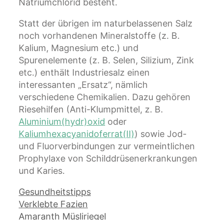
Natriumchlorid besteht.
Statt der übrigen im naturbelassenen Salz
noch vorhandenen Mineralstoffe (z. B.
Kalium, Magnesium etc.) und
Spurenelemente (z. B. Selen, Silizium, Zink
etc.) enthält Industriesalz einen
interessanten „Ersatz“, nämlich
verschiedene Chemikalien. Dazu gehören
Riesehilfen (Anti-Klumpmittel, z. B.
Aluminium(hydr)oxid
oder
Kaliumhexacyanidoferrat(II)
) sowie Jod-
und Fluorverbindungen zur vermeintlichen
Prophylaxe von Schilddrüsenerkrankungen
und Karies.
Kategorien
Gesundheitstipps
Verklebte Fazien
Amaranth Müsliriegel