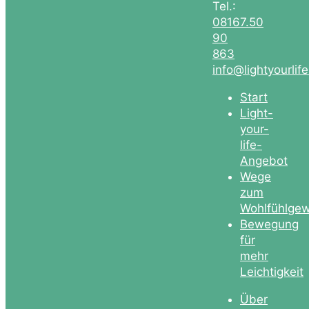
Tel.:
08167.50
90
863
info@lightyourlif
Start
Light-
your-
life-
Angebot
Wege
zum
Wohlfühlgew
Bewegung
für
mehr
Leichtigkeit
Über