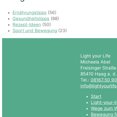
Ernährungstipps
(56)
Gesundheitstipps
(88)
Rezept-Ideen
(50)
Sport und Bewegung
(23)
Light your Life
Michaela Abel
Freisinger Straße
85410 Haag a. d
Tel.:
08167.50 9
info@lightyourlif
Start
Light-your-l
Wege zum W
Bewegung fü