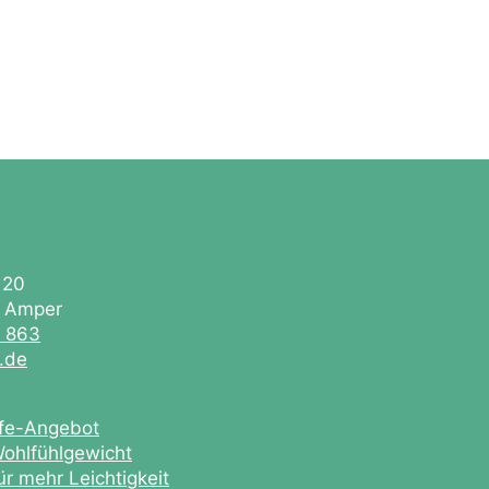
 20
. Amper
0 863
e.de
ife-Angebot
ohlfühlgewicht
r mehr Leichtigkeit