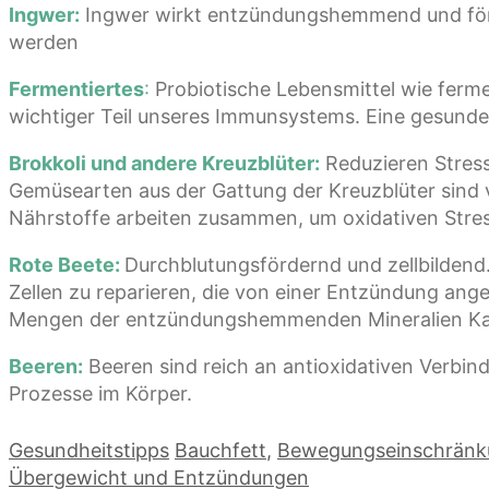
Ingwer:
Ingwer wirkt entzündungshemmend und förder
werden
Fermentiertes
:
Probiotische Lebensmittel wie ferme
wichtiger Teil unseres Immunsystems. Eine gesunde
Brokkoli und andere Kreuzblüter:
Reduzieren Stres
Gemüsearten aus der Gattung der Kreuzblüter sind v
Nährstoffe arbeiten zusammen, um oxidativen Stre
Rote Beete:
Durchblutungsfördernd und zellbildend. W
Zellen zu reparieren, die von einer Entzündung an
Mengen der entzündungshemmenden Mineralien Kali
Beeren:
Beeren sind reich an antioxidativen Verbin
Prozesse im Körper.
Kategorien
Schlagwörter
Gesundheitstipps
Bauchfett
,
Bewegungseinschränk
Übergewicht und Entzündungen