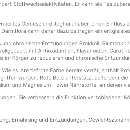
t Stoffwechselaktivitäten. Er kann als Tee zuberei
ntiertes Gemüse und Joghurt haben einen Einfluss a
 Darmflora kann daher dazu beitragen ein entgleiste
s und chronische Entzündungen.Brokkoli, Blumenkoh
ollgepackt mit Antioxidantien, Flavanoiden, Carotin
ss im Körper zu reduzieren und chronische Entzünd
ie es ihre tiefrote Farbe bereits verrät, enthält Rote
gegriffen wurden. Rote Bete unterstützt außerdem di
um und Magnesium – zwei Nährstoffe, an denen vi
dungen. Sie verbessern die Funktion verschiedener Kö
ung
,
Ernährung und Entzündungen
,
Gewichtszunahm