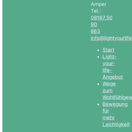
Amper
Tel.:
08167.50
90
863
info@lightyourlif
Start
Light-
your-
life-
Angebot
Wege
zum
Wohlfühlgew
Bewegung
für
mehr
Leichtigkeit