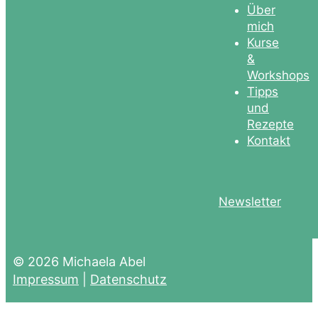
Über
mich
Kurse
&
Workshops
Tipps
und
Rezepte
Kontakt
Newsletter
© 2026 Michaela Abel
Impressum
|
Datenschutz