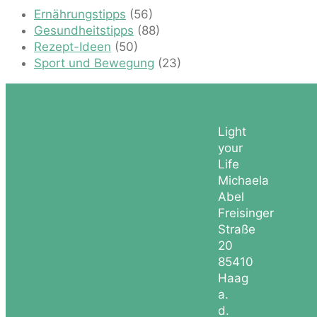
Ernährungstipps
(56)
Gesundheitstipps
(88)
Rezept-Ideen
(50)
Sport und Bewegung
(23)
Light
your
Life
Michaela
Abel
Freisinger
Straße
20
85410
Haag
a.
d.