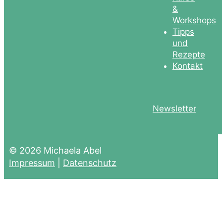
&
Workshops
Tipps
und
Rezepte
Kontakt
Newsletter
© 2026 Michaela Abel
Impressum
|
Datenschutz