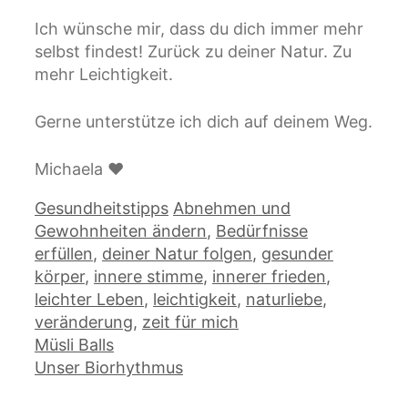
Ich wünsche mir, dass du dich immer mehr
selbst findest! Zurück zu deiner Natur. Zu
mehr Leichtigkeit.
Gerne unterstütze ich dich auf deinem Weg.
Michaela ❤
Kategorien
Schlagwörter
Gesundheitstipps
Abnehmen und
Gewohnheiten ändern
,
Bedürfnisse
erfüllen
,
deiner Natur folgen
,
gesunder
körper
,
innere stimme
,
innerer frieden
,
leichter Leben
,
leichtigkeit
,
naturliebe
,
veränderung
,
zeit für mich
Müsli Balls
Unser Biorhythmus