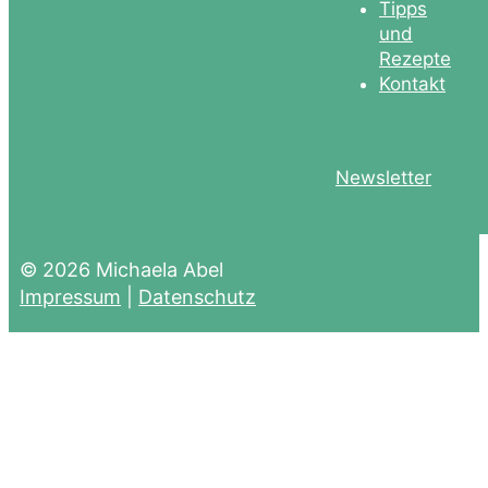
Tipps
und
Rezepte
Kontakt
Newsletter
© 2026 Michaela Abel
Impressum
|
Datenschutz