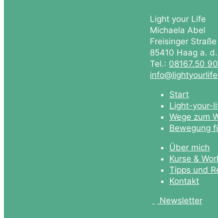
Light your Life
Michaela Abel
Freisinger Straße
85410 Haag a. d
Tel.:
08167.50 9
info@lightyourlif
Start
Light-your-l
Wege zum W
Bewegung fü
Über mich
Kurse & Wor
Tipps und R
Kontakt
Newsletter