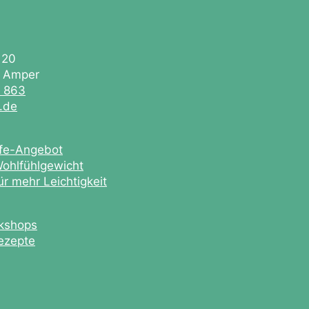
 20
. Amper
0 863
e.de
ife-Angebot
ohlfühlgewicht
r mehr Leichtigkeit
kshops
ezepte