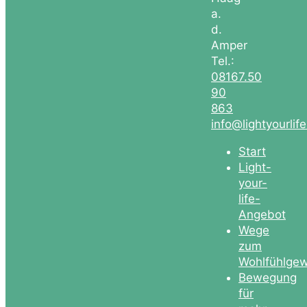
a.
d.
Amper
Tel.:
08167.50
90
863
info@lightyourlif
Start
Light-
your-
life-
Angebot
Wege
zum
Wohlfühlgew
Bewegung
für