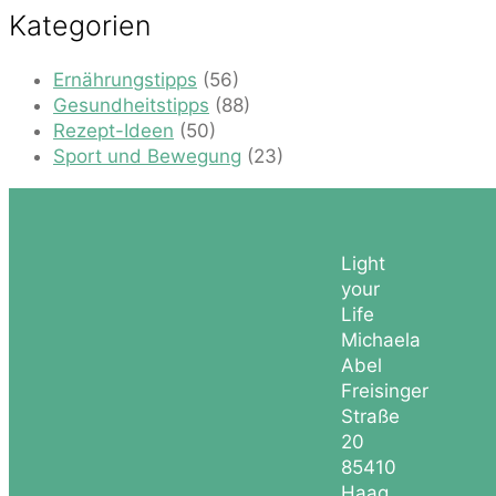
Kategorien
Ernährungstipps
(56)
Gesundheitstipps
(88)
Rezept-Ideen
(50)
Sport und Bewegung
(23)
Light
your
Life
Michaela
Abel
Freisinger
Straße
20
85410
Haag