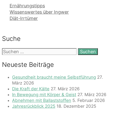
Kategorien
Ernährungstipps
Wissenswertes über Ingwer
Diät-Irrtümer
Suche
Suchen
nach:
Neueste Beiträge
Gesundheit braucht meine Selbstführung
27.
März 2026
Die Kraft der Kälte
27. März 2026
In Bewegung mit Körper & Geist
27. März 2026
Abnehmen mit Ballaststoffen
5. Februar 2026
Jahresrückblick 2025
18. Dezember 2025