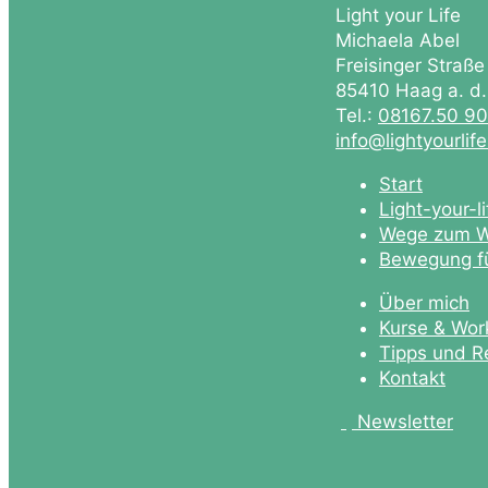
Light your Life
Michaela Abel
Freisinger Straße
85410 Haag a. d
Tel.:
08167.50 9
info@lightyourlif
Start
Light-your-l
Wege zum W
Bewegung fü
Über mich
Kurse & Wor
Tipps und R
Kontakt
Newsletter