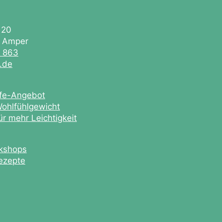
 20
. Amper
0 863
e.de
ife-Angebot
ohlfühlgewicht
r mehr Leichtigkeit
kshops
ezepte