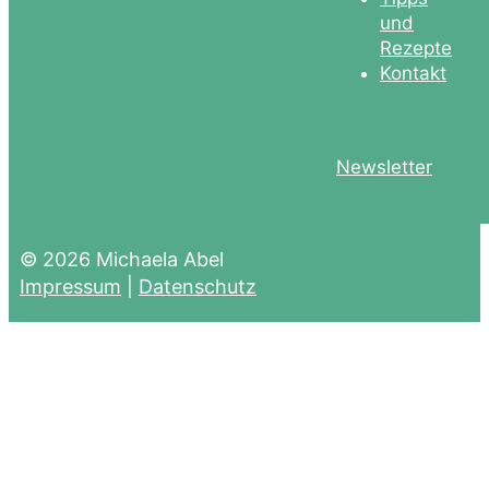
und
Rezepte
Kontakt
Newsletter
© 2026 Michaela Abel
Impressum
|
Datenschutz