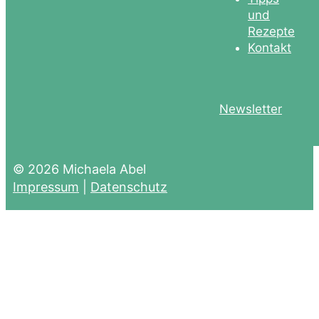
und
Rezepte
Kontakt
Newsletter
© 2026 Michaela Abel
Impressum
|
Datenschutz