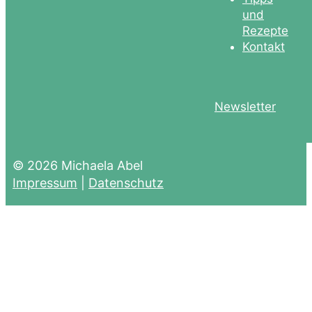
und
Rezepte
Kontakt
Newsletter
© 2026 Michaela Abel
Impressum
|
Datenschutz