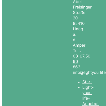
Abel
Freisinger
Straße
20
85410
Haag
a.
d.
Amper
Tel.:
08167.50
90
863
info@lightyourlif
Start
Light-
your-
life-
Angebot