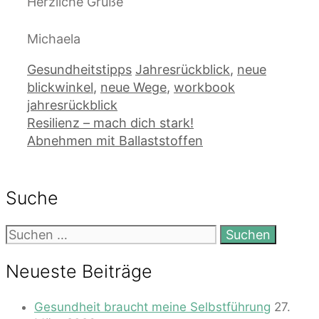
Herzliche Grüße
Michaela
Kategorien
Schlagwörter
Gesundheitstipps
Jahresrückblick
,
neue
blickwinkel
,
neue Wege
,
workbook
jahresrückblick
Resilienz – mach dich stark!
Abnehmen mit Ballaststoffen
Suche
Suchen
nach:
Neueste Beiträge
Gesundheit braucht meine Selbstführung
27.