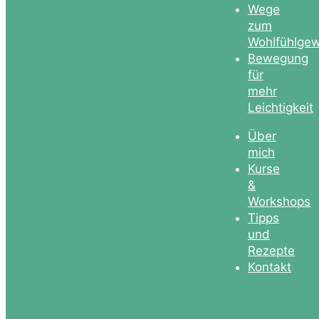
Wege
zum
Wohlfühlgew
Bewegung
für
mehr
Leichtigkeit
Über
mich
Kurse
&
Workshops
Tipps
und
Rezepte
Kontakt