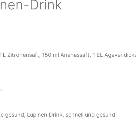
nen-Drink
 1 TL Zitronensaft, 150 ml Ananassaft, 1 EL Agaven
.
ke gesund
,
Lupinen Drink
,
schnell und gesund