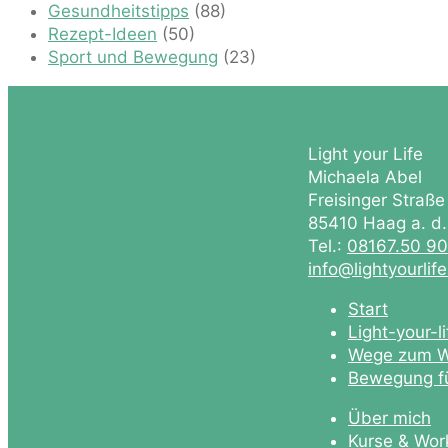
Gesundheitstipps
(88)
Rezept-Ideen
(50)
Sport und Bewegung
(23)
Light your Life
Michaela Abel
Freisinger Straße
85410 Haag a. d
Tel.:
08167.50 9
info@lightyourlif
Start
Light-your-l
Wege zum W
Bewegung fü
Über mich
Kurse & Wor