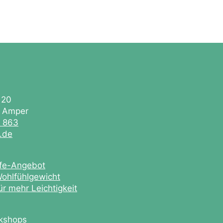
 20
. Amper
0 863
e.de
ife-Angebot
ohlfühlgewicht
r mehr Leichtigkeit
kshops