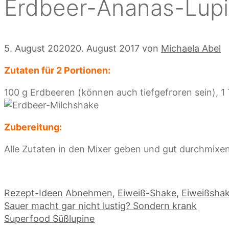
Erdbeer-Ananas-Lupi
5. August 2020
20. August 2017
von
Michaela Abel
Zutaten für 2 Portionen:
100 g Erdbeeren (können auch tiefgefroren sein),
Zubereitung:
Alle Zutaten in den Mixer geben und gut durchmixen
Kategorien
Schlagwörter
Rezept-Ideen
Abnehmen
,
Eiweiß-Shake
,
Eiweißsha
Sauer macht gar nicht lustig? Sondern krank
Superfood Süßlupine