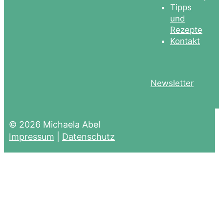
Tipps
und
Rezepte
Kontakt
Newsletter
© 2026 Michaela Abel
Impressum
|
Datenschutz