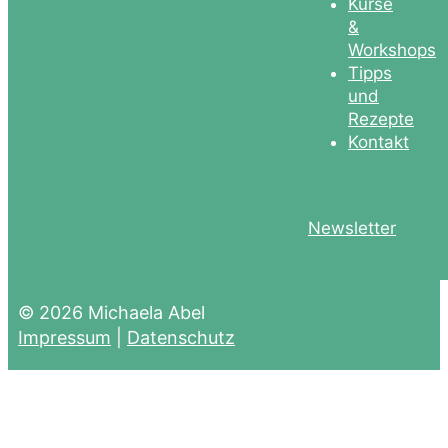
Kurse
&
Workshops
Tipps
und
Rezepte
Kontakt
Newsletter
© 2026 Michaela Abel
Impressum
|
Datenschutz