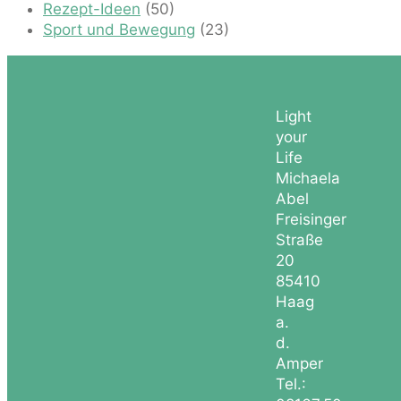
Rezept-Ideen
(50)
Sport und Bewegung
(23)
Light
your
Life
Michaela
Abel
Freisinger
Straße
20
85410
Haag
a.
d.
Amper
Tel.: