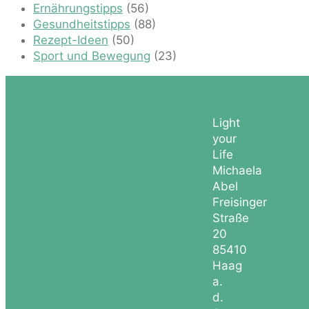
Ernährungstipps
(56)
Gesundheitstipps
(88)
Rezept-Ideen
(50)
Sport und Bewegung
(23)
Light
your
Life
Michaela
Abel
Freisinger
Straße
20
85410
Haag
a.
d.