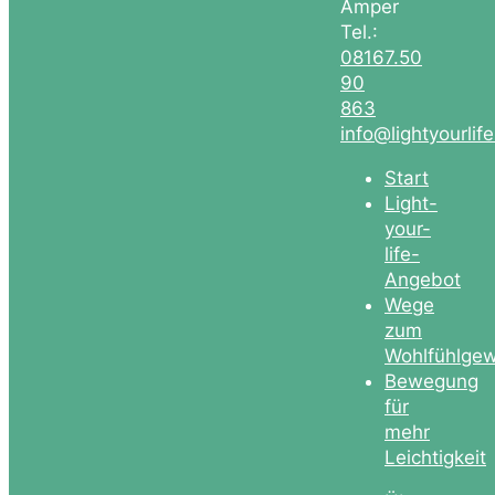
Amper
Tel.:
08167.50
90
863
info@lightyourlif
Start
Light-
your-
life-
Angebot
Wege
zum
Wohlfühlgew
Bewegung
für
mehr
Leichtigkeit