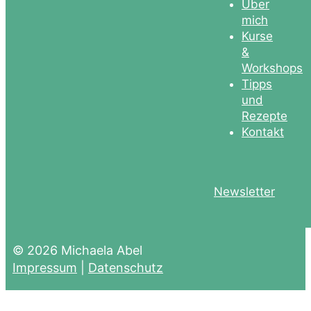
Über
mich
Kurse
&
Workshops
Tipps
und
Rezepte
Kontakt
Newsletter
© 2026 Michaela Abel
Impressum
|
Datenschutz